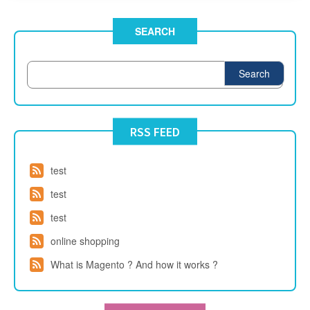
SEARCH
Search
RSS FEED
test
test
test
online shopping
What is Magento ? And how it works ?